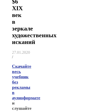
$6
XIX
век
в
зеркале
художественных
исканий
27.01.2020
/
Скачайте
весь
учебник
без
рекламы
в
аудиоформате
и
слушайте