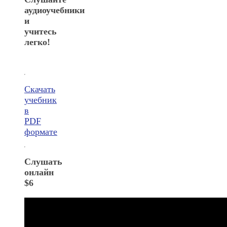
аудиоучебники
и
учитесь
легко!
Скачать
учебник
в
PDF
формате
Слушать
онлайн
$6