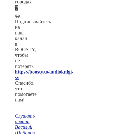
городах
🖥
😀
Подписывайтесь
на
наш
канал
в
BOOSTY,
чтобы
не
потерять
https://boosty.to/audioknigi-
sv
Спасибо,
что
помогаете
нам!
Слушать
онлайн
Василий
Шибанов