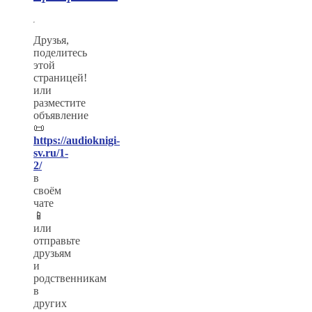
Друзья,
поделитесь
этой
страницей!
или
разместите
объявление
📜
https://audioknigi-
sv.ru/1-
2/
в
своём
чате
📱
или
отправьте
друзьям
и
родственникам
в
других