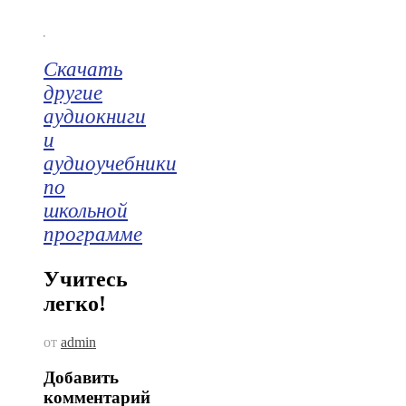
Скачать
другие
аудиокниги
и
аудиоучебники
по
школьной
программе
Учитесь
легко!
от
admin
Добавить
комментарий