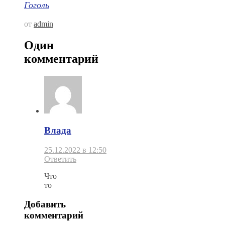
Гоголь
от
admin
Один
комментарий
Влада
25.12.2022 в 12:50
Ответить
Что
то
Добавить
комментарий