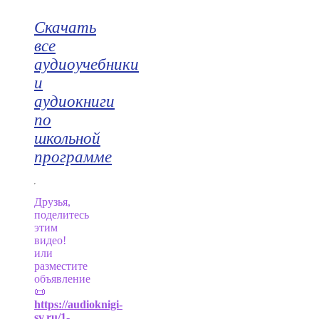
Скачать
все
аудиоучебники
и
аудиокниги
по
школьной
программе
Друзья,
поделитесь
этим
видео!
или
разместите
объявление
📜
https://audioknigi-
sv.ru/1-