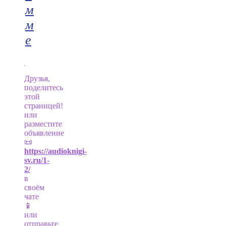
м
м
е
Друзья,
поделитесь
этой
страницей!
или
разместите
объявление
📜
https://audioknigi-
sv.ru/1-
2/
в
своём
чате
📱
или
отправьте