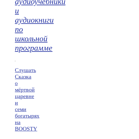
аудиоучебники
и
аудиокниги
по
школьной
программе
Слушать
Сказка
о
мёртвой
царевне
и
семи
богатырях
на
BOOSTY