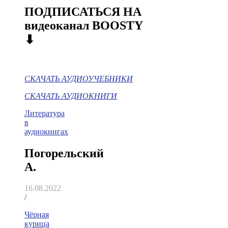
ПОДПИСАТЬСЯ НА
видеоканал BOOSTY
⬇
СКАЧАТЬ АУДИОУЧЕБНИКИ
СКАЧАТЬ АУДИОКНИГИ
Литература
в
аудиокнигах
Погорельский
А.
16.08.2022
/
Чёрная
курица