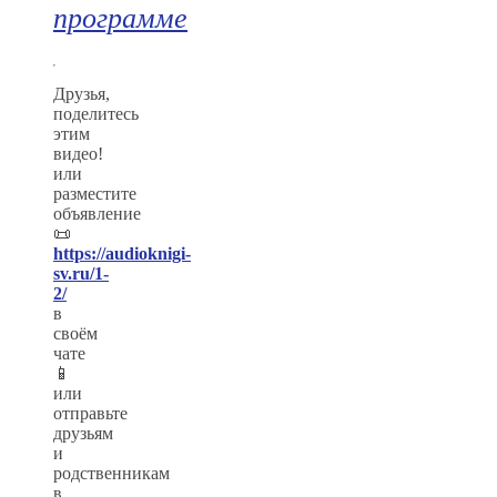
программе
Друзья,
поделитесь
этим
видео!
или
разместите
объявление
📜
https://audioknigi-
sv.ru/1-
2/
в
своём
чате
📱
или
отправьте
друзьям
и
родственникам
в