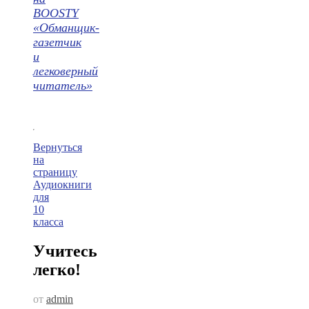
BOOSTY
«Обманщик-
газетчик
и
легковерный
читатель»
Вернуться
на
страницу
Аудиокниги
для
10
класса
Учитесь
легко!
от
admin