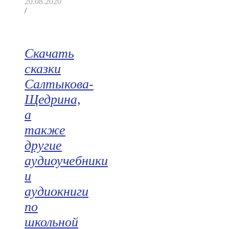
20.08.2020
/
Скачать
сказки
Салтыкова-
Щедрина,
а
также
другие
аудиоучебники
и
аудиокниги
по
школьной