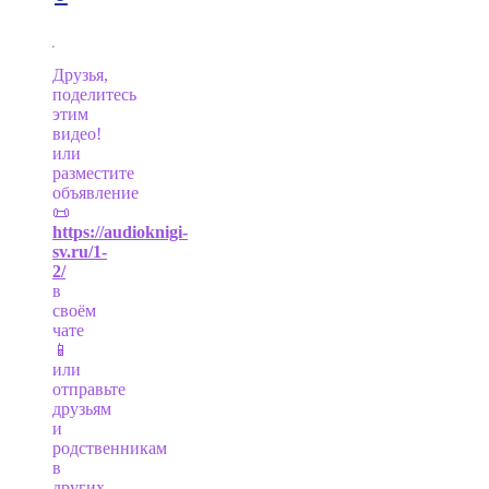
Друзья,
поделитесь
этим
видео!
или
разместите
объявление
📜
https://audioknigi-
sv.ru/1-
2/
в
своём
чате
📱
или
отправьте
друзьям
и
родственникам
в
других