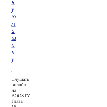
н
у
ю
м
а
ш
и
н
у
Слушать
онлайн
на
BOOSTY
Глава
15