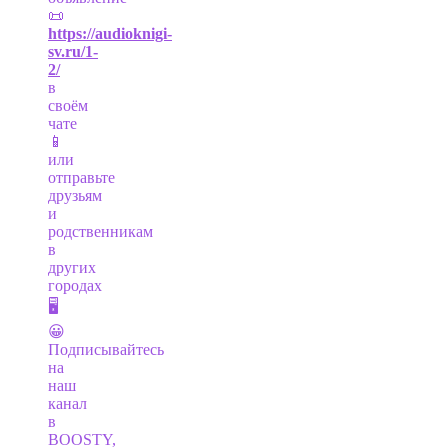
📜
https://audioknigi-
sv.ru/1-
2/
в
своём
чате
📱
или
отправьте
друзьям
и
родственникам
в
других
городах
🖥
😀
Подписывайтесь
на
наш
канал
в
BOOSTY,