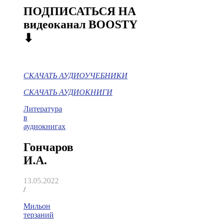
ПОДПИСАТЬСЯ НА
видеоканал BOOSTY
⬇
СКАЧАТЬ АУДИОУЧЕБНИКИ
СКАЧАТЬ АУДИОКНИГИ
Литература
в
аудиокнигах
Гончаров
И.А.
13.05.2022
/
Мильон
терзаний