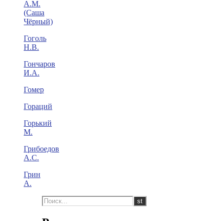
А.М.
(Саша
Чёрный)
Гоголь
Н.В.
Гончаров
И.А.
Гомер
Гораций
Горький
М.
Грибоедов
А.С.
Грин
А.