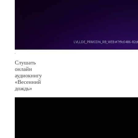
Слушать
онлайн
аудиокнигу
«Весенний
дождь»