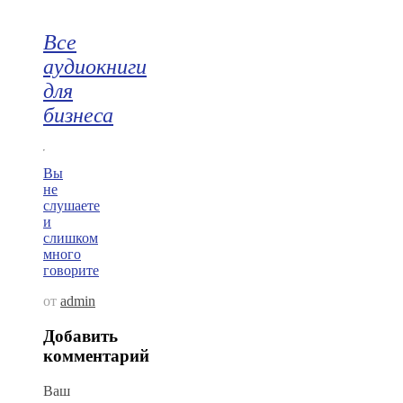
Все
аудиокниги
для
бизнеса
Вы
не
слушаете
и
слишком
много
говорите
от
admin
Добавить
комментарий
Ваш