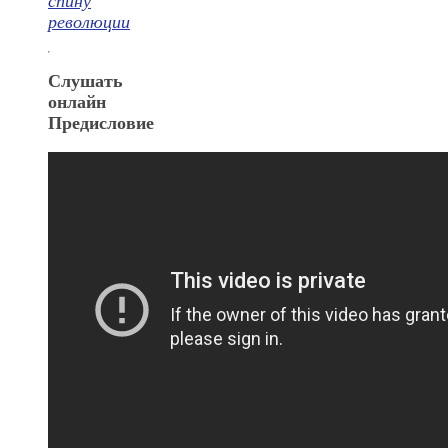
спину
революции
Слушать
онлайн
Предисловие