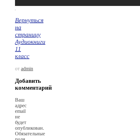
Вернуться
на
страницу
Аудиокниги
11
класс
от
admin
Добавить
комментарий
Ваш
адрес
email
не
будет
опубликован.
Обязательные
поля