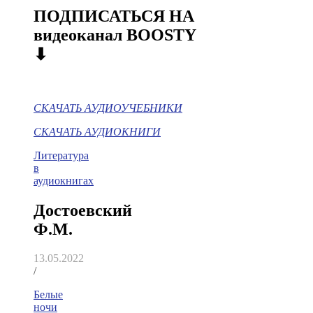
ПОДПИСАТЬСЯ НА
видеоканал BOOSTY
⬇
СКАЧАТЬ АУДИОУЧЕБНИКИ
СКАЧАТЬ АУДИОКНИГИ
Литература
в
аудиокнигах
Достоевский
Ф.М.
13.05.2022
/
Белые
ночи