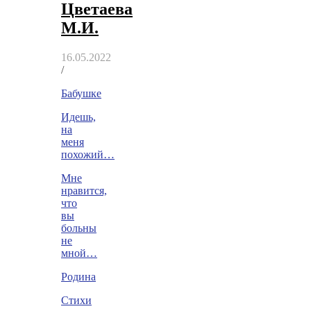
Цветаева
М.И.
16.05.2022
/
Бабушке
Идешь,
на
меня
похожий…
Мне
нравится,
что
вы
больны
не
мной…
Родина
Стихи