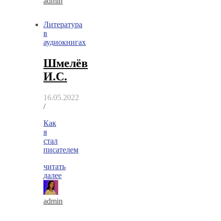
admin
Литература
в
аудиокнигах
Шмелёв
И.С.
16.05.2022
/
Как
я
стал
писателем
читать
далее
admin