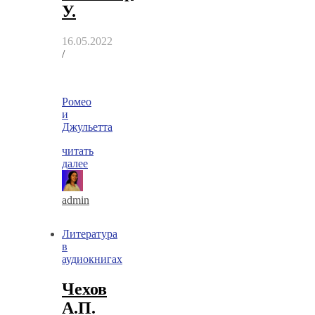
У.
16.05.2022
/
Ромео
и
Джульетта
читать
далее
admin
Литература
в
аудиокнигах
Чехов
А.П.