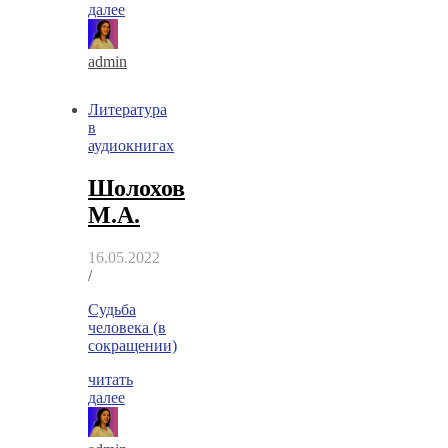
далее
admin
Литература
в
аудиокнигах
Шолохов
М.А.
16.05.2022
/
Судьба
человека (в
сокращении)
читать
далее