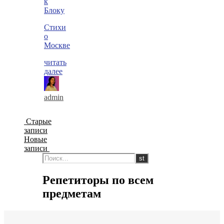
к
Блоку
Стихи
о
Москве
читать
далее
admin
Старые
записи
Новые
записи
Репетиторы по всем
предметам