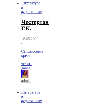
Литература
в
аудиокнигах
Честертон
Г.К.
16.05.2022
/
Сапфировый
крест
читать
далее
admin
Литература
в
аудиокнигах