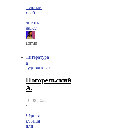
Тёплый
хлеб
читать
далее
admin
Литература
в
аудиокнигах
Погорельский
А.
16.08.2022
/
Чёрная
курица
или