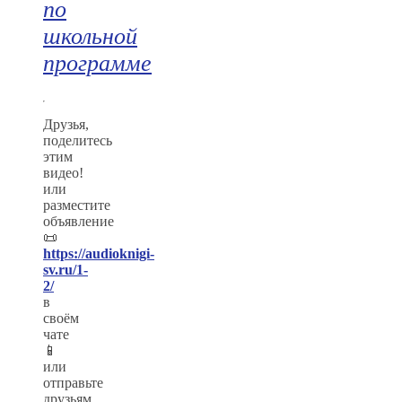
по
школьной
программе
Друзья,
поделитесь
этим
видео!
или
разместите
объявление
📜
https://audioknigi-
sv.ru/1-
2/
в
своём
чате
📱
или
отправьте
друзьям