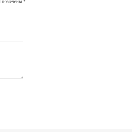
я помечены
*