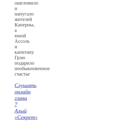
ошеломило
и
напугало
жителей
Каперны,
а
юной
Ассоль
и
капитану
Грэю
подарило
необыкновенное
счастье
Слушать
онлайн
глава
7
Алый
«Секрет»