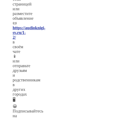
страницей
или
разместите
объявление
📜
https://audioknigi-
sv.ru/1-
2/
в
своём
чате
📱
или
отправьте
друзьям
и
родственникам
в
других
городах
🖥
😀
Подписывайтесь
на