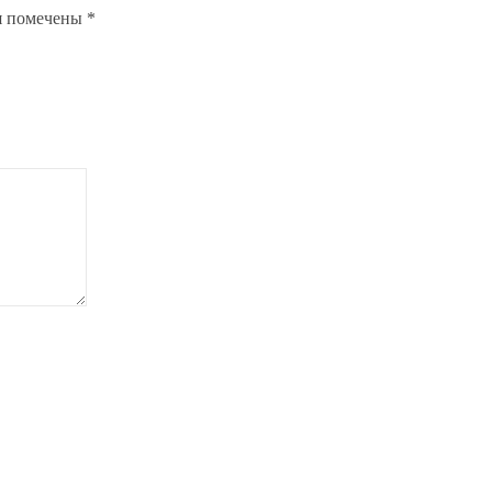
я помечены
*