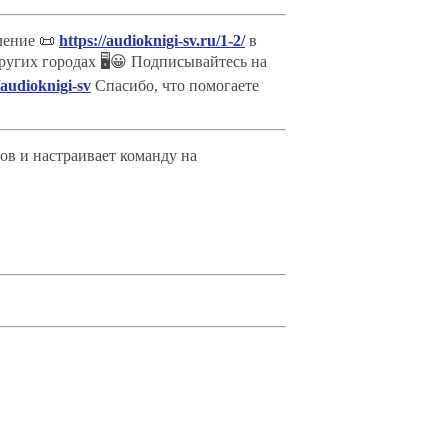
ление 📜
https://audioknigi-sv.ru/1-2/
в
других городах 🖥😀 Подписывайтесь на
/audioknigi-sv
Спасибо, что помогаете
ов и настраивает команду на