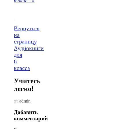
такие…»
Вернуться
на
страницу
Аудиокниги
для
6
класса
Учитесь
легко!
от
admin
Добавить
комментарий