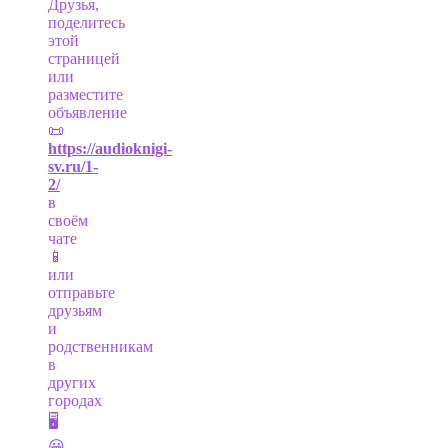
Друзья,
поделитесь
этой
страницей
или
разместите
объявление
📜
https://audioknigi-
sv.ru/1-
2/
в
своём
чате
📱
или
отправьте
друзьям
и
родственникам
в
других
городах
🖥
😀