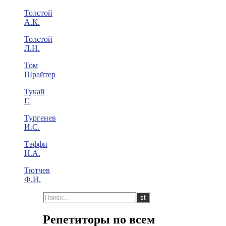
Толстой
А.К.
Толстой
Л.Н.
Том
Шрайтер
Тукай
Г.
Тургенев
И.С.
Тэффи
Н.А.
Тютчев
Ф.И.
Репетиторы по всем