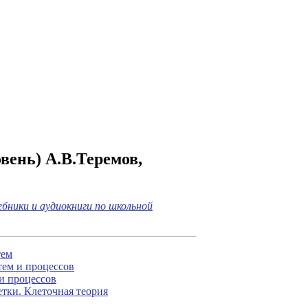
вень) А.В.Теремов,
бники и аудиокниги по школьной
тем
тем и процессов
и процессов
етки. Клеточная теория