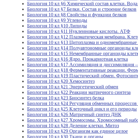
Биология 10 кл §6 Химический состав клетки. Вод
Биология 10 кл §7 Белки. Состав и строение белков
Биология 10 кл §8 Свойства и функции белков
Биология 10 кл §9 Углеводы
Биология 10 кл §10 Липиды
Биология 10 кл §11 Нуклеиновые кислоты. АТФ
Биология 10 кл §12 Плазматическая мембрана. Клет
Биология 10 кл §13 Цитоплазма и одномембранные
Биология 10 кл §14 Полуавтономные органоиды кл
Биология 10 кл §15 Немембранные органоиды клет
Биология 10 кл §16 Ядро. Прокариотная клетка
Биология 10 кл §17 Ассимиляция и диссимиляция 
Биология 10 кл §18 Ферментативные реакции. Фер
Биология 10 кл §19 Пластический обмен. Фотосинт
Биология 10 кл §20 Хемосинтез
Биология 10 кл §21 Энергетический обмен
Биология 10 кл §22 Реакции матричного синтеза
Биология 10 кл §23 Биосинтез белка
Биология 10 кл §24 Регуляция обменных процессов 
Биология 10 кл §25 Клеточный цикл и его периоды
Биология 10 кл §26 Матричный синтез ДНК
Биология 10 кл §27 Хромосомы. Хромосомный набо
Биология 10 кл §28 Деление клетки. Митоз
Биология 10 кл §29 Организм как единое целое
Биология 10 кл §30 Ткани и органы