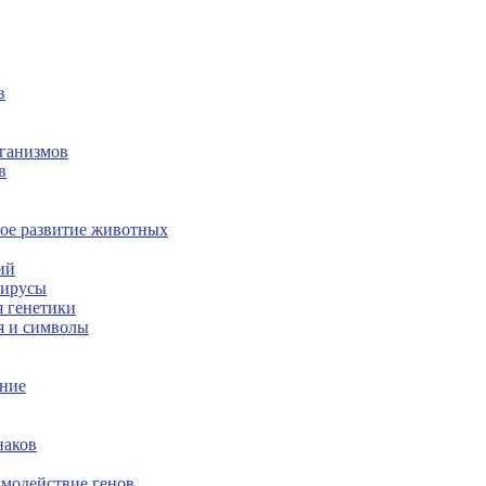
в
рганизмов
в
ное развитие животных
ий
вирусы
я генетики
я и символы
ание
наков
имодействие генов