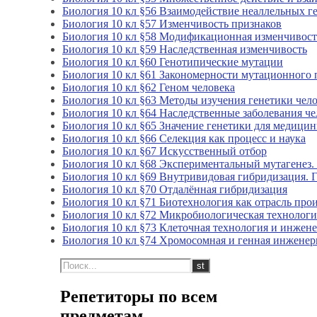
Биология 10 кл §56 Взаимодействие неаллельных г
Биология 10 кл §57 Изменчивость признаков
Биология 10 кл §58 Модификационная изменчивост
Биология 10 кл §59 Наследственная изменчивость
Биология 10 кл §60 Генотипические мутации
Биология 10 кл §61 Закономерности мутационного 
Биология 10 кл §62 Геном человека
Биология 10 кл §63 Методы изучения генетики чел
Биология 10 кл §64 Наследственные заболевания че
Биология 10 кл §65 Значение генетики для медици
Биология 10 кл §66 Селекция как процесс и наука
Биология 10 кл §67 Искусственный отбор
Биология 10 кл §68 Экспериментальный мутагенез.
Биология 10 кл §69 Внутривидовая гибридизация. Г
Биология 10 кл §70 Отдалённая гибридизация
Биология 10 кл §71 Биотехнология как отрасль про
Биология 10 кл §72 Микробиологическая технологи
Биология 10 кл §73 Клеточная технология и инжен
Биология 10 кл §74 Хромосомная и генная инженер
Репетиторы по всем
предметам