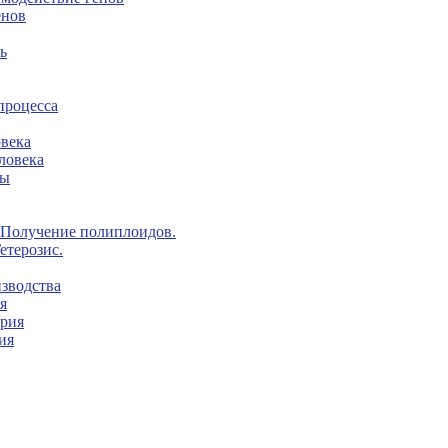
енов
ь
процесса
овека
ловека
ны
 Получение полиплоидов.
етерозис.
изводства
я
ерия
ия