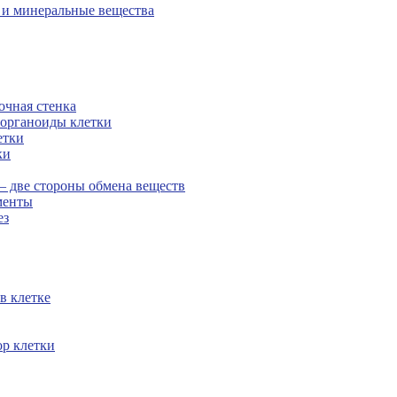
а и минеральные вещества
очная стенка
 органоиды клетки
етки
ки
— две стороны обмена веществ
менты
ез
в клетке
р клетки