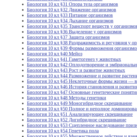
Биология 10 кл §31 Опора тела организмов
Биология 10 кл §32 Движение организмов
Биология 10 кл §33 Питание организмов
Биология 10 кл §34 Дыхание организмов
Биология 10 кл §35 Транспорт веществ у организмо
Биология 10 кл §36 Выделение у организмов
Биология 10 кл §37 Защита организмов
Биология 10 кл §38 Раздражимость и регуляция у о
Биология 10 кл §39 Формы размножения организмо
Биология 10 кл §40 Мейоз
Биология 10 кл §41 Гаметогенез у животных
Биология 10 кл §42 Оплодотворение и эмбриональ
Биология 10 кл §43 Рост и развитие животных
Биология 10 кл §44 Размножение и развитие растен
Биология 10 кл §45 Неклеточные формы жизни — 
Биология 10 кл §46 История становления и развити
Биология 10 кл §47 Основные генетические поняти
Биология 10 кл §48 Методы генетики
Биология 10 кл §49 Моногибридное скрещивание
Биология 10 кл §50 Полное и неполное доминиров
Биология 10 кл §51 Анализирующее скрещивание
Биология 10 кл §52 Дигибридное скрещивание
Биология 10 кл §53 Сцепленное наследование приз
Биология 10 кл §54 Генетика пола
Биология 10 кл §55 Множественное действие и вза